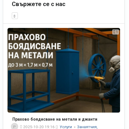
Свържете се с нас
1
Прахово боядисване на метали и джанти
P
2025-10-20 19:16
Услуги
»
Занаятчия,