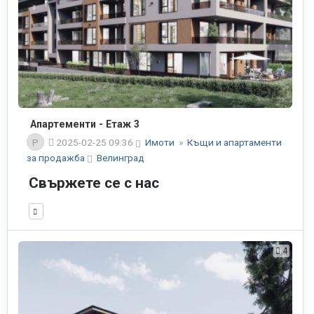
Апартементи - Етаж 3
P
2025-02-25 09:36
Имоти
»
Къщи и апартаменти
за продажба
Велинград
Свържете се с нас
4