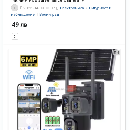
4K 4MP POE Surveillance Camera IP
I
2025-04-09 13:07
Електроника
»
Сигурност и
наблюдение
Велинград
49 лв
4