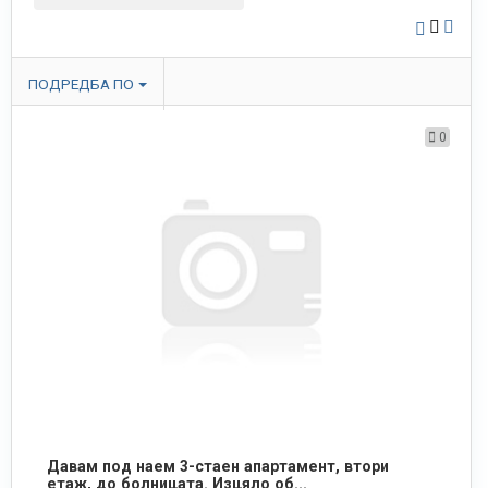
ПОДРЕДБА ПО
0
Давам под наем 3-стаен апартамент, втори
етаж, до болницата. Изцяло об...