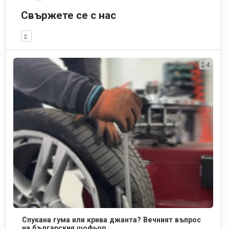
Свържете се с нас
4
Спукана гума или крива джанта? Вечният въпрос
на българския шофьор