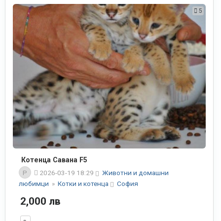
5
Котенца Савана F5
P
2026-03-19 18:29
Животни и домашни
любимци
»
Котки и котенца
София
2,000 лв