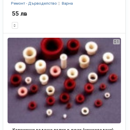
Ремонт - Дърводелство
Варна
55 лв
1
Керамични водещи ролки и дюзи (нишководачи)