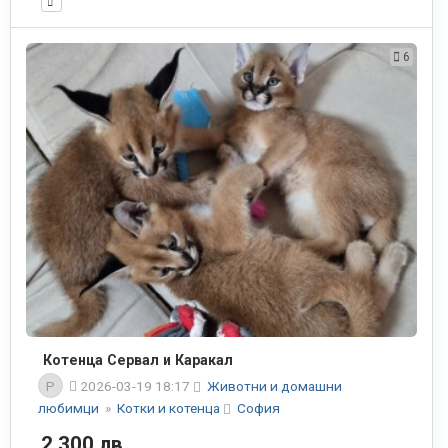
6
Котенца Сервал и Каракал
P
2026-03-19 18:17
Животни и домашни
любимци
»
Котки и котенца
София
2,300 лв