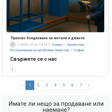
Прахово боядисване на метали и джанти
P
2025-10-20 19:16
Услуги
»
Занаятчия,
Отстраняване на проблеми, Майстор
София
Свържете се с нас
‹
1
2
3
4
5
6
7
›
Имате ли нещо за продаване или
наемане?