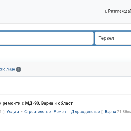
Разглеждай
ско лице
1
и ремонти с МД-90, Варна и област
26
Услуги
»
Строителство - Ремонт - Дърводелство
Варна
71.88к