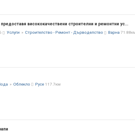
предоставя висококачествени строителни и ремонтни ус...
26
Услуги
»
Строителство - Ремонт - Дърводелство
Варна
71.88к
Мода
»
Облекло
Русе
117.7км
рапи