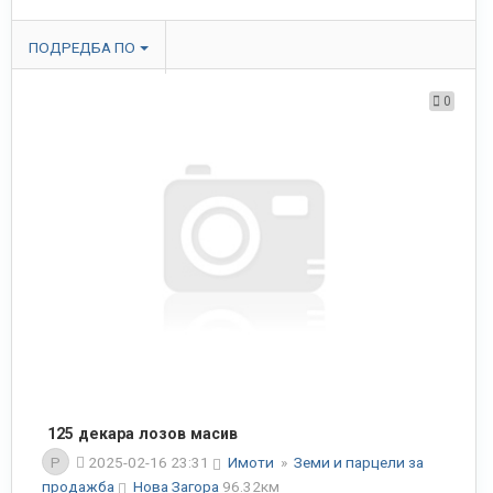
ПОДРЕДБА ПО
0
125 декара лозов масив
P
2025-02-16 23:31
Имоти
»
Земи и парцели за
продажба
Нова Загора
96.32км