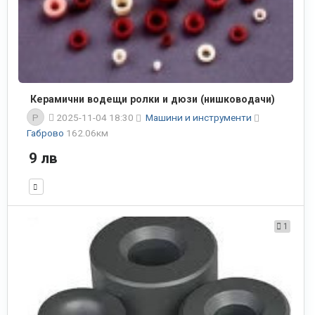
Керамични водещи ролки и дюзи (нишководачи)
P
2025-11-04 18:30
Машини и инструменти
Габрово
162.06км
9 лв
1