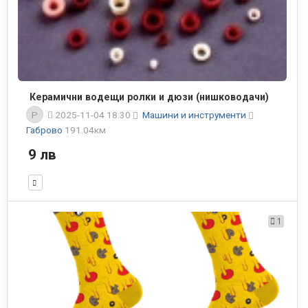
Керамични водещи ролки и дюзи (нишководачи)
P
2025-11-04 18:30
Машини и инструменти
Габрово
191.04км
9 лв
1