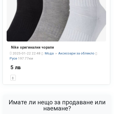
Nike оригинални чорапи
2025-01-22 22:48
Мода
»
Аксесоари за облекло
Русе
197.77км
5 лв
Имате ли нещо за продаване или
наемане?