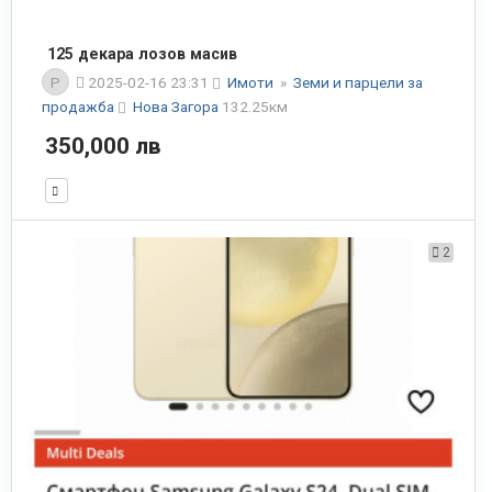
125 декара лозов масив
P
2025-02-16 23:31
Имоти
»
Земи и парцели за
продажба
Нова Загора
132.25км
350,000 лв
2