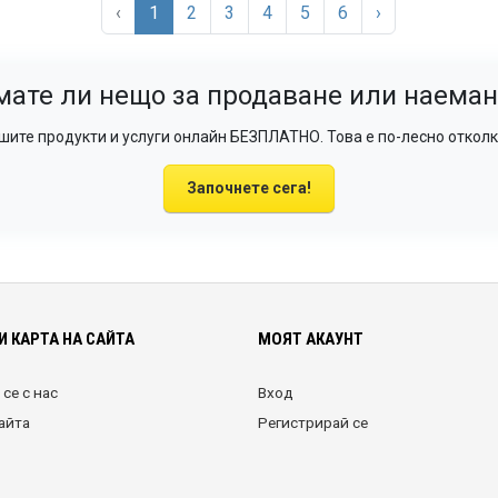
‹
1
2
3
4
5
6
›
мате ли нещо за продаване или наеман
ите продукти и услуги онлайн БЕЗПЛАТНО. Това е по-лесно отколк
Започнете сега!
И КАРТА НА САЙТА
МОЯТ АКАУНТ
се с нас
Вход
сайта
Регистрирай се