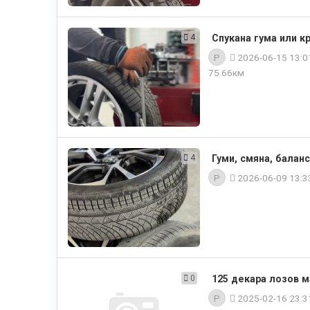
4
Спукана гума или к
P
2026-06-15 13:
75.66км
4
Гуми, смяна, балан
P
2026-06-09 13:
0
125 декара лозов м
P
2025-02-16 23: