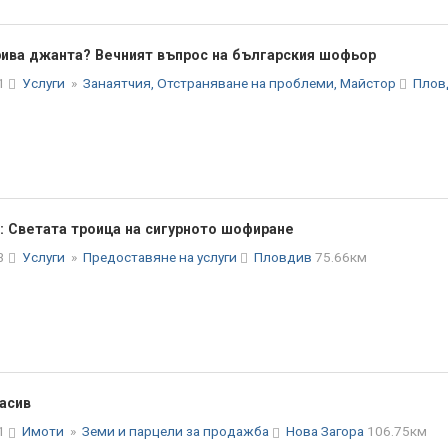
рива джанта? Вечният въпрос на българския шофьор
01
Услуги
»
Занаятчия, Отстраняване на проблеми, Майстор
Плов
с: Светата троица на сигурното шофиране
33
Услуги
»
Предоставяне на услуги
Пловдив
75.66км
асив
31
Имоти
»
Земи и парцели за продажба
Нова Загора
106.75км