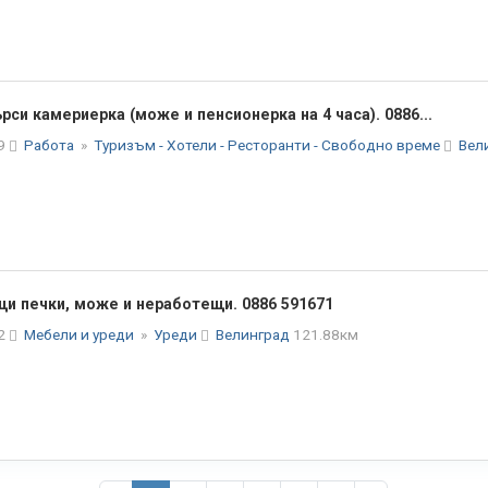
рси камериерка (може и пенсионерка на 4 часа). 0886...
29
Работа
»
Туризъм - Хотели - Ресторанти - Свободно време
Вел
и печки, може и неработещи. 0886 591671
22
Мебели и уреди
»
Уреди
Велинград
121.88км