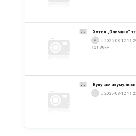
0
Хотел „Олимпик“ тъ
P
2025-08-12 11:
121.88км
0
Купувам акумулиращ
I
2025-08-12 11: