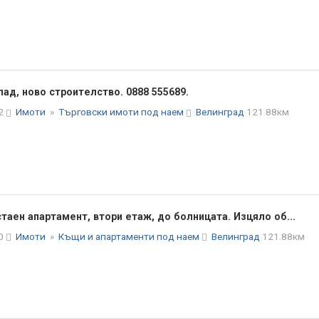
ад, ново строителство. 0888 555689.
32
Имоти
»
Търговски имоти под наем
Велинград
121.88км
таен апартамент, втори етаж, до болницата. Изцяло об...
30
Имоти
»
Къщи и апартаменти под наем
Велинград
121.88км