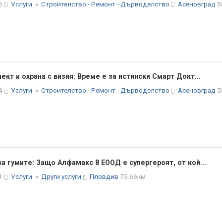
46
Услуги
»
Строителство - Ремонт - Дърводелство
Асеновград
5
ект и охрана с визия: Време е за истински Смарт Докт...
34
Услуги
»
Строителство - Ремонт - Дърводелство
Асеновград
5
а гумите: Защо Алфамакс 8 ЕООД е супергероят, от кой...
11
Услуги
»
Други услуги
Пловдив
75.66км