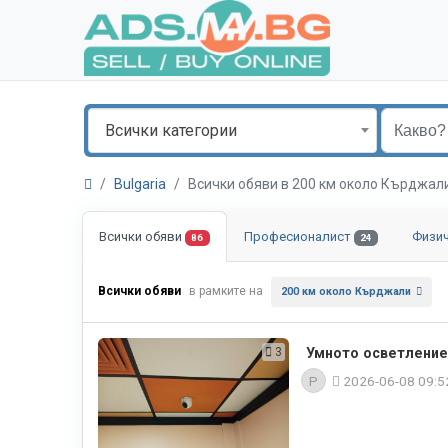
Всички категории
Bulgaria
Всички обяви в 200 км около Кърджа
Всички обяви
Професионалист
Физи
86
24
Всички обяви
в рамките на
200 км около Кърджали
3
Умното осветление
P
2026-06-08 09: