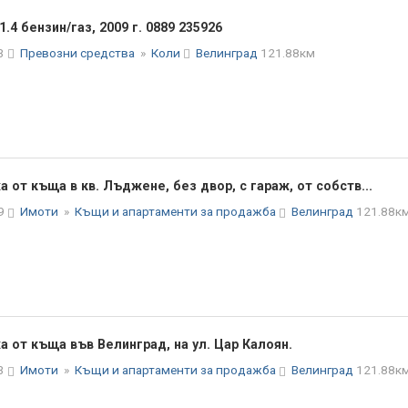
.4 бензин/газ, 2009 г. 0889 235926
33
Превозни средства
»
Коли
Велинград
121.88км
 от къща в кв. Лъджене, без двор, с гараж, от собств...
29
Имоти
»
Къщи и апартаменти за продажба
Велинград
121.88к
 от къща във Велинград, на ул. Цар Калоян.
43
Имоти
»
Къщи и апартаменти за продажба
Велинград
121.88к