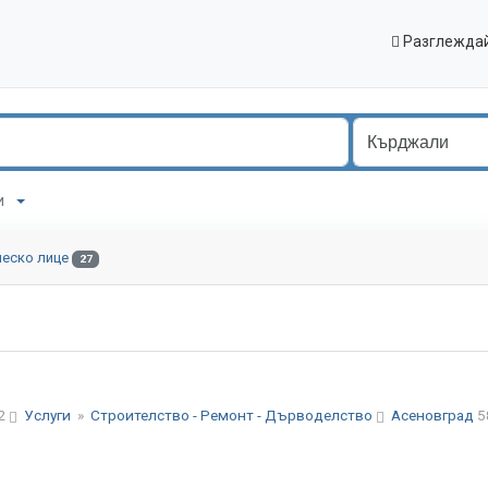
Разглеждай
ли
ческо лице
27
52
Услуги
»
Строителство - Ремонт - Дърводелство
Асеновград
5