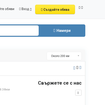
те обяви
Вход
Създайте обява
Намери
Около 200 км
Свържете се с нас
8.38км