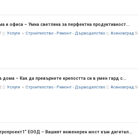
а и офиса – Умна светлина за перфектна продуктивност...
57
Услуги
»
Строителство - Ремонт - Дърводелство
Асеновград
5
дома – Как да превърнете крепостта си в умен гард с...
52
Услуги
»
Строителство - Ремонт - Дърводелство
Асеновград
5
тропроект1“ ЕООД – Вашият инженерен мост към дигитал...