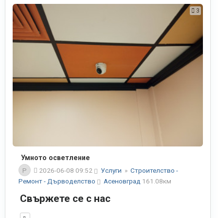
3
Умното осветление
P
2026-06-08 09:52
Услуги
»
Строителство -
Ремонт - Дърводелство
Асеновград
161.08км
Свържете се с нас