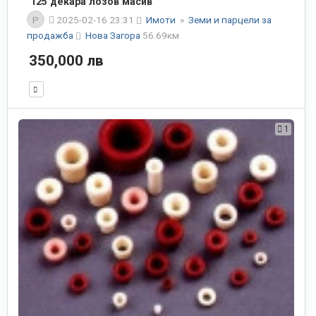
125 декара лозов масив
P
2025-02-16 23:31
Имоти
»
Земи и парцели за
продажба
Нова Загора
56.69км
350,000 лв
1