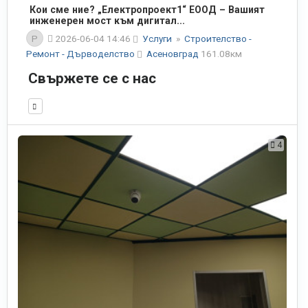
Кои сме ние? „Електропроект1“ ЕООД – Вашият
инженерен мост към дигитал...
P
2026-06-04 14:46
Услуги
»
Строителство -
Ремонт - Дърводелство
Асеновград
161.08км
Свържете се с нас
4