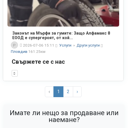
Законът на Мърфи за гумите: Защо Алфамакс 8
ЕООД е супергероят, от кой...
P
2026-07-06 15:11
Услуги
»
Други услуги
Пловдив
161.25км
Свържете се с нас
‹
1
2
›
Имате ли нещо за продаване или
наемане?