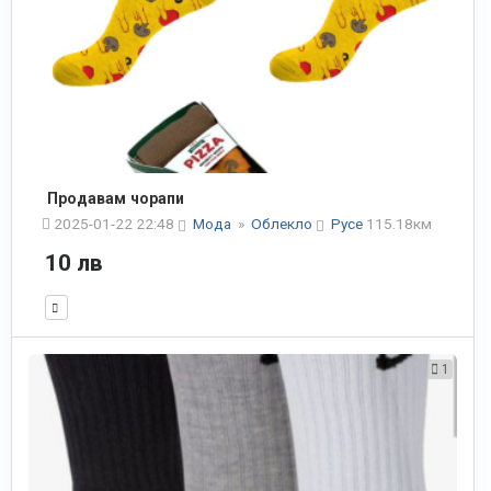
Продавам чорапи
2025-01-22 22:48
Мода
»
Облекло
Русе
115.18км
10 лв
1