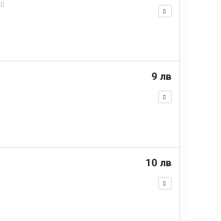
и
9 лв
10 лв