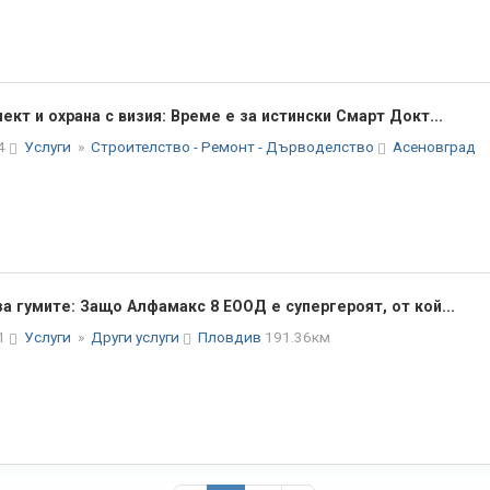
ект и охрана с визия: Време е за истински Смарт Докт...
34
Услуги
»
Строителство - Ремонт - Дърводелство
Асеновград
а гумите: Защо Алфамакс 8 ЕООД е супергероят, от кой...
11
Услуги
»
Други услуги
Пловдив
191.36км