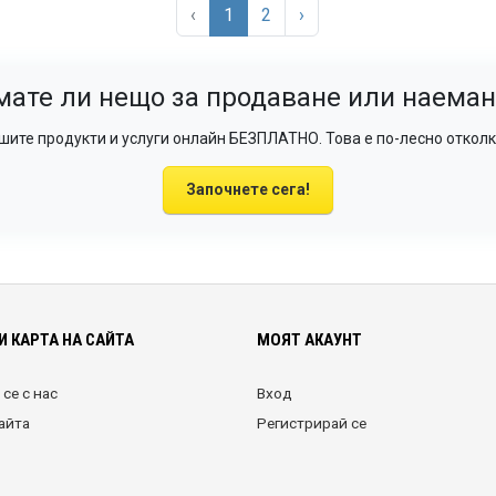
‹
1
2
›
мате ли нещо за продаване или наеман
ите продукти и услуги онлайн БЕЗПЛАТНО. Това е по-лесно отколк
Започнете сега!
И КАРТА НА САЙТА
МОЯТ АКАУНТ
се с нас
Вход
сайта
Регистрирай се