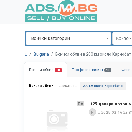
Всички категории
Bulgaria
Всички обяви в 200 км около Карноба
Всички обяви
Професионалист
Физи
18
15
Всички обяви
в рамките на
200 км около Карнобат
0
125 декара лозов м
P
2025-02-16 23: