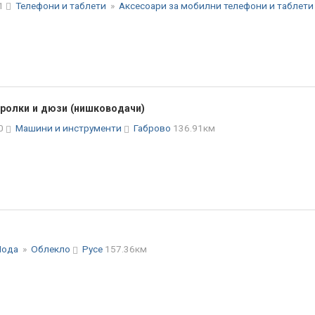
51
Телефони и таблети
»
Аксесоари за мобилни телефони и таблет
ролки и дюзи (нишководачи)
30
Машини и инструменти
Габрово
136.91км
Мода
»
Облекло
Русе
157.36км