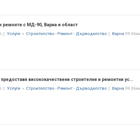
и ремонти с МД-90, Варна и област
26
Услуги
»
Строителство - Ремонт - Дърводелство
Варна
99.36к
предоставя висококачествени строителни и ремонтни ус...
26
Услуги
»
Строителство - Ремонт - Дърводелство
Варна
99.36к