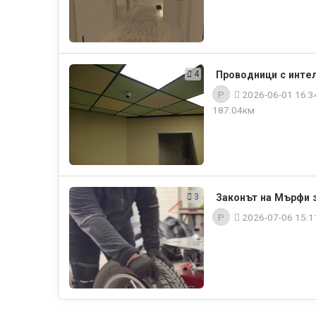
4
Проводници с интел
P
2026-06-01 16:
187.04км
3
Законът на Мърфи з
P
2026-07-06 15: