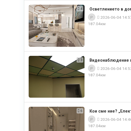
4
Осветлението в дом
P
2026-06-04 14:
187.04км
3
Видеонаблюдение в 
P
2026-06-04 14:
187.04км
6
Кои сме ние? „Елек
P
2026-06-04 14:
187.04км