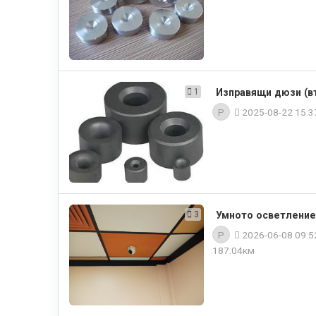
1
Изправящи дюзи (в
P
2025-08-22 15:
3
Умното осветление
P
2026-06-08 09:
187.04км