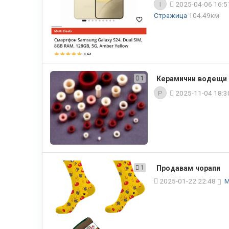
I
2025-04-06 16:
Стражица
104.49км
1
Керамични водещи 
P
2025-11-04 18:
1
Продавам чорапи
2025-01-22 22:48