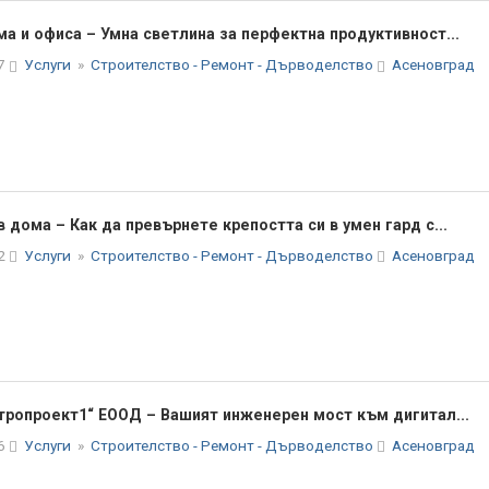
а и офиса – Умна светлина за перфектна продуктивност...
57
Услуги
»
Строителство - Ремонт - Дърводелство
Асеновград
дома – Как да превърнете крепостта си в умен гард с...
52
Услуги
»
Строителство - Ремонт - Дърводелство
Асеновград
тропроект1“ ЕООД – Вашият инженерен мост към дигитал...
46
Услуги
»
Строителство - Ремонт - Дърводелство
Асеновград