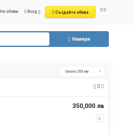
те обяви
Вход
Създайте обява
Намери
Около 200 км
350,000 лв