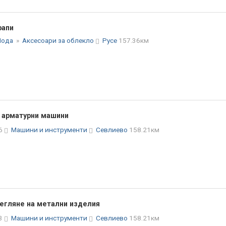
рапи
Мода
»
Аксесоари за облекло
Русе
157.36км
 арматурни машини
36
Машини и инструменти
Севлиево
158.21км
тегляне на метални изделия
33
Машини и инструменти
Севлиево
158.21км