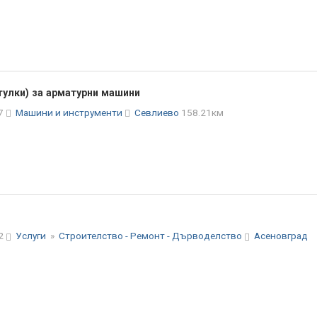
тулки) за арматурни машини
37
Машини и инструменти
Севлиево
158.21км
52
Услуги
»
Строителство - Ремонт - Дърводелство
Асеновград