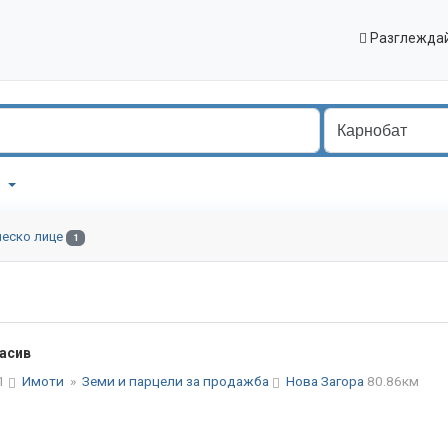
Разглеждай
т
ческо лице
1
асив
31
Имоти
»
Земи и парцели за продажба
Нова Загора
80.86км