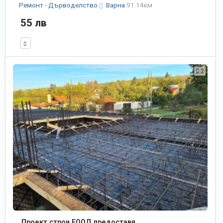
Ремонт - Дърводелство
Варна
91.14км
55 лв
2
Проект строи ЕООД предоставя