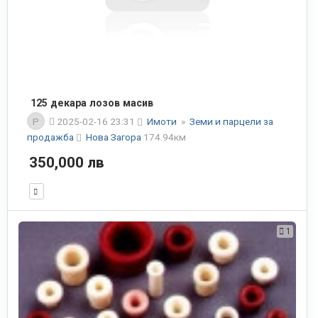
125 декара лозов масив
P
2025-02-16 23:31
Имоти
»
Земи и парцели за
продажба
Нова Загора
174.94км
350,000 лв
1