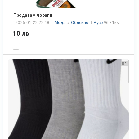
Продавам чорапи
2025-01-22 22:48
Мода
»
Облекло
Русе
96.31км
10 лв
1