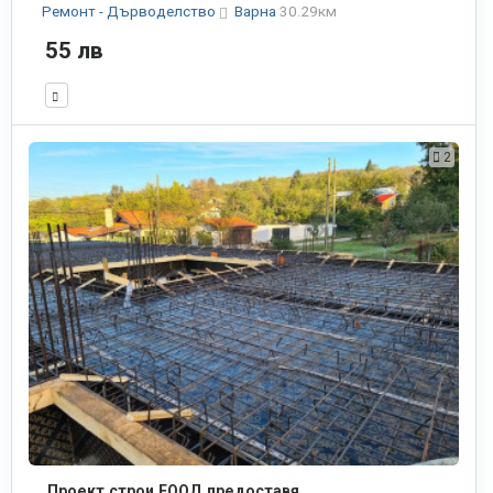
Ремонт - Дърводелство
Варна
30.29км
55 лв
2
Проект строи ЕООД предоставя