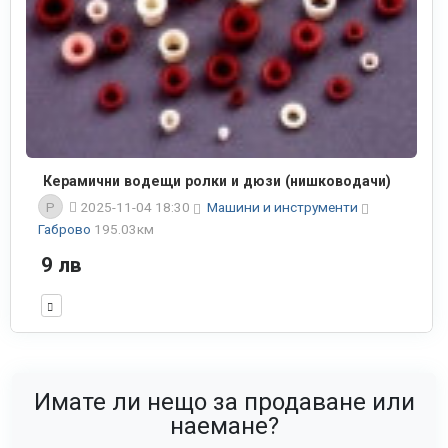
Керамични водещи ролки и дюзи (нишководачи)
P
2025-11-04 18:30
Машини и инструменти
Габрово
195.03км
9 лв
Имате ли нещо за продаване или
наемане?