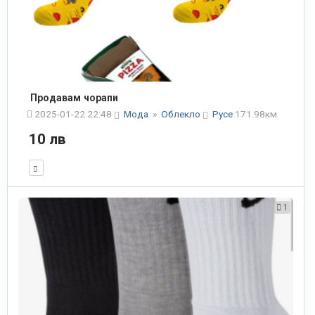
Продавам чорапи
2025-01-22 22:48
Мода
»
Облекло
Русе
171.98км
10 лв
1