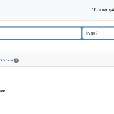
Разглеждай
ско лице
0
рии.