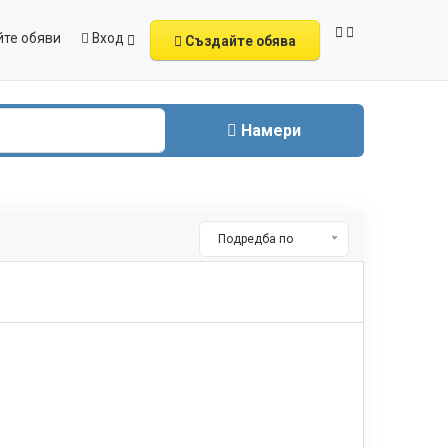
те обяви
Вход
Създайте обява
Намери
Подредба по