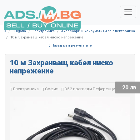
Bulgaria
Електроника
Аксесоари и консумативи за електроника
10 м Захранващ кабел ниско напрежение
Назад към резултатите
10 м Захранващ кабел ниско
напрежение
20 лв
Електроника
София
352 прегледи
Референция: 11