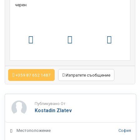
черен
+359 87 652 1487
Изпратете съобщение
Публикувано От
Kostadin Zlatev
Местоположение
София