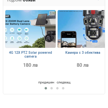
2
1
3
4G 12X PTZ Solar powered
Камера с 3 обектива
P
camera
180 лв
80 лв
предишен
следващ