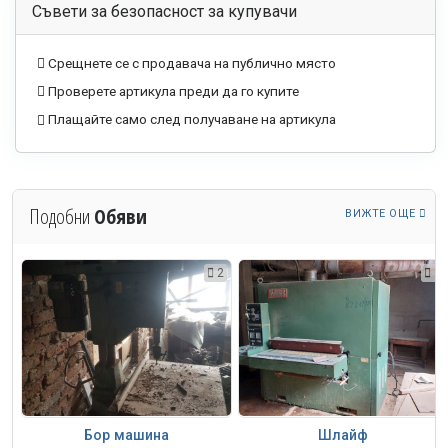
Съвети за безопасност за купувачи
Срещнете се с продавача на публично място
Проверете артикула преди да го купите
Плащайте само след получаване на артикула
Подобни
Обяви
ВИЖТЕ ОЩЕ
0
2
1
Бор машина
Шлайф