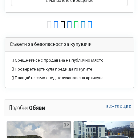
Изпратете съобщение
Съвети за безопасност за купувачи
Срещнете се с продавача на публично място
Проверете артикула преди да го купите
Плащайте само след получаване на артикула
Подобни
Обяви
ВИЖТЕ ОЩЕ
4
2
2