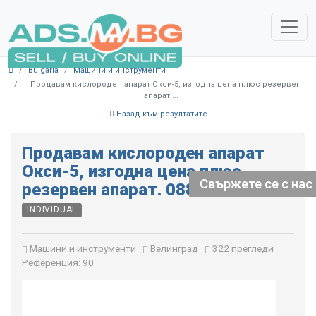
Bulgaria
Машини и инструменти
Продавам кислороден апарат Окси-5, изгодна цена плюс резервен
апарат....
Назад към резултатите
Продавам кислороден апарат
Окси-5, изгодна цена плюс
Свържете се с нас
резервен апарат. 0885 012123
INDIVIDUAL
Машини и инструменти
Велинград
322 прегледи
Референция: 90