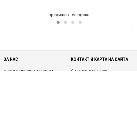
предишен
следващ
ЗА НАС
КОНТАКТ И КАРТА НА САЙТА
Често задавани въпроси
Свържете се с нас
Anti-Scam
Карта на сайта
Условия за ползване
Политика за поверителност
МОЯТ АКАУНТ
ПОСЛЕДВАЙТЕ НИ В
Вход
Регистрирай се