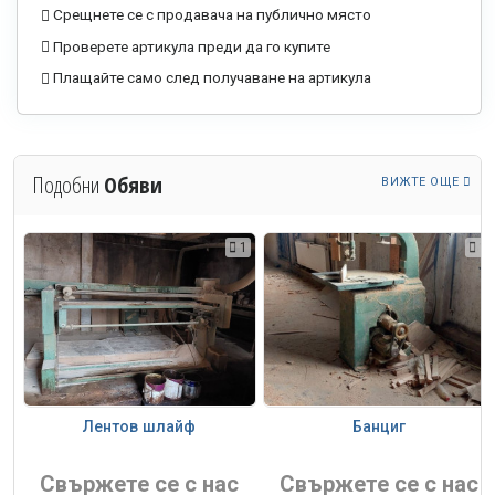
Срещнете се с продавача на публично място
Проверете артикула преди да го купите
Плащайте само след получаване на артикула
Подобни
Обяви
ВИЖТЕ ОЩЕ
1
1
1
Лентов шлайф
Банциг
и
Свържете се с нас
Свържете се с нас