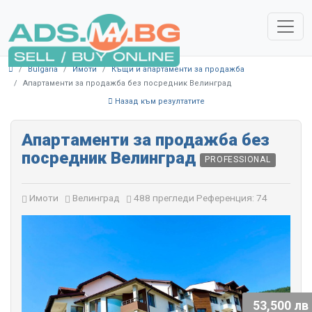
Bulgaria
Имоти
Къщи и апартаменти за продажба
Апартаменти за продажба без посредник Велинград
Назад към резултатите
Апартаменти за продажба без
посредник Велинград
PROFESSIONAL
Имоти
Велинград
488 прегледи
Референция: 74
53,500 лв