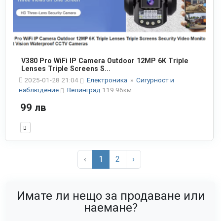
V380 Pro WiFi IP Camera Outdoor 12MP 6K Triple
Lenses Triple Screens S...
2025-01-28 21:04
Електроника
»
Сигурност и
наблюдение
Велинград
119.96км
99 лв
‹
1
2
›
Имате ли нещо за продаване или
наемане?