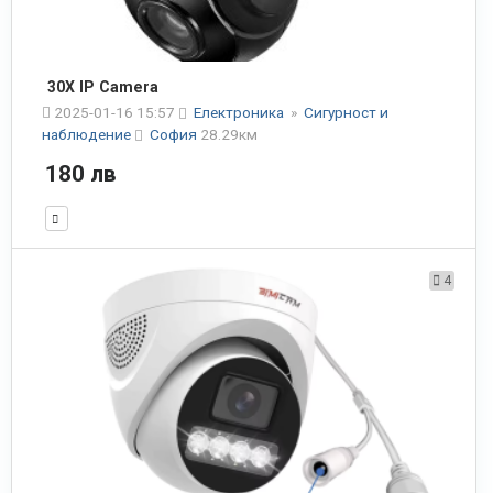
30X IP Camera
2025-01-16 15:57
Електроника
»
Сигурност и
наблюдение
София
28.29км
180 лв
4