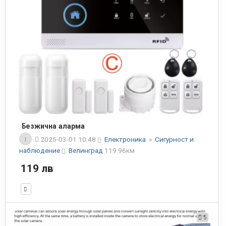
Безжична аларма
I
2025-03-01 10:48
Електроника
»
Сигурност и
наблюдение
Велинград
119.96км
119 лв
5