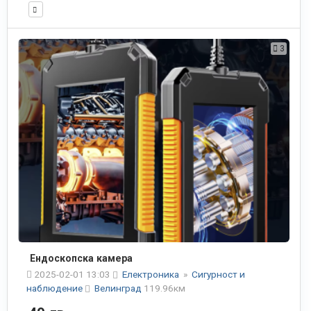
3
Ендоскопска камера
2025-02-01 13:03
Електроника
»
Сигурност и
наблюдение
Велинград
119.96км