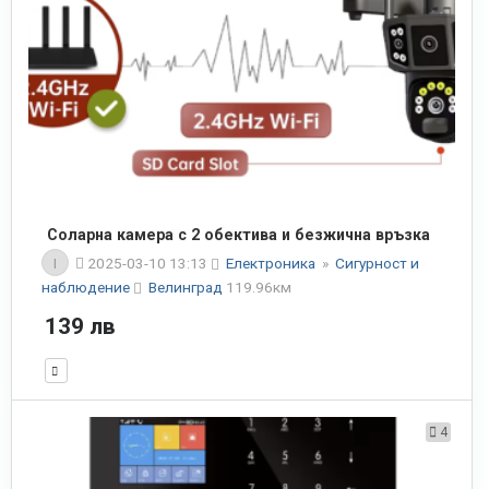
Соларна камера с 2 обектива и безжична връзка
I
2025-03-10 13:13
Електроника
»
Сигурност и
наблюдение
Велинград
119.96км
139 лв
4