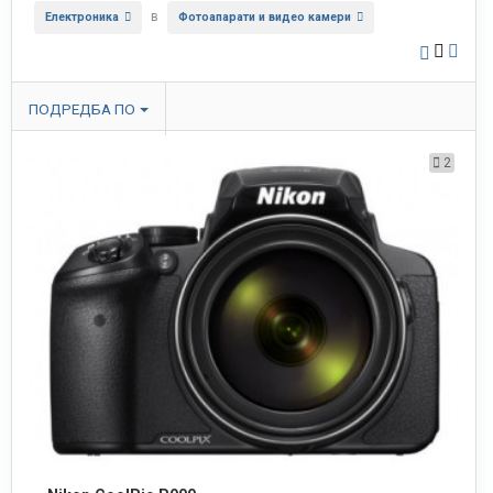
в
Електроника
Фотоапарати и видео камери
ПОДРЕДБА ПО
2