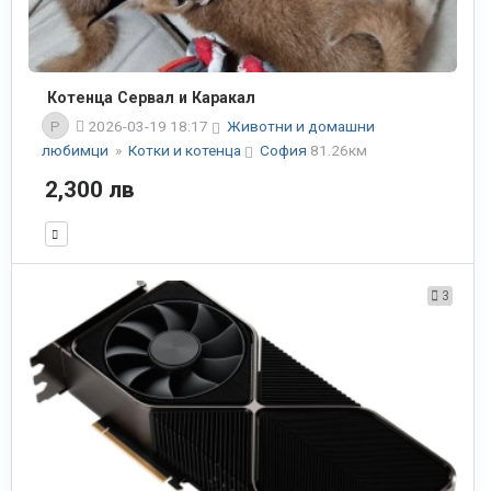
Котенца Сервал и Каракал
P
2026-03-19 18:17
Животни и домашни
любимци
»
Котки и котенца
София
81.26км
2,300 лв
3