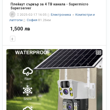
Плейаут сървър за 4 ТВ канала - Supermicro
Superserver
P
2025-02-17 16:05
Електроника
»
Компютри и
лаптопи
София
81.26км
1,500 лв
2