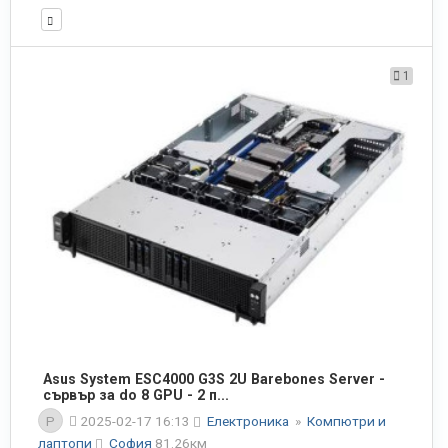
1
Asus System ESC4000 G3S 2U Barebones Server -
сървър за do 8 GPU - 2 п...
P
2025-02-17 16:13
Електроника
»
Компютри и
лаптопи
София
81.26км