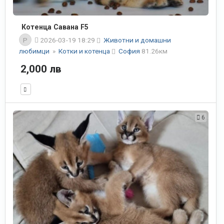
Котенца Савана F5
P
2026-03-19 18:29
Животни и домашни
любимци
»
Котки и котенца
София
81.26км
2,000 лв
6