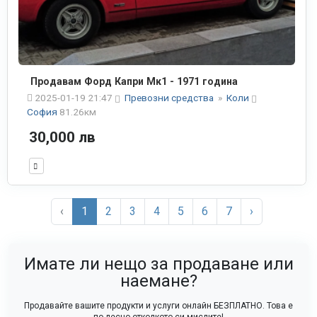
Продавам Форд Капри Мк1 - 1971 година
2025-01-19 21:47
Превозни средства
»
Коли
София
81.26км
30,000 лв
‹
1
2
3
4
5
6
7
›
Имате ли нещо за продаване или
наемане?
Продавайте вашите продукти и услуги онлайн БЕЗПЛАТНО. Това е
по-лесно отколкото си мислите!