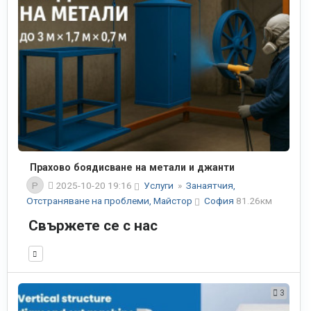
Прахово боядисване на метали и джанти
P
2025-10-20 19:16
Услуги
»
Занаятчия,
Отстраняване на проблеми, Майстор
София
81.26км
Свържете се с нас
3